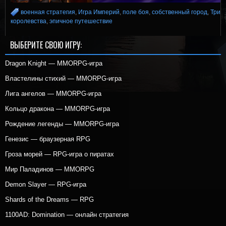
военная стратегия
,
Игра Империй
,
поле боя
,
собственный город
,
Три
королевства
,
эпичное путешествие
ВЫБЕРИТЕ СВОЮ ИГРУ:
Dragon Knight — MMORPG-игра
Властелины стихий — MMORPG-игра
Лига ангелов — MMORPG-игра
Кольцо дракона — MMORPG-игра
Рождение легенды — MMORPG-игра
Генезис — браузерная RPG
Гроза морей — RPG-игра о пиратах
Мир Паладинов — MMORPG
Demon Slayer — RPG-игра
Shards of the Dreams — RPG
1100AD: Domination — онлайн стратегия