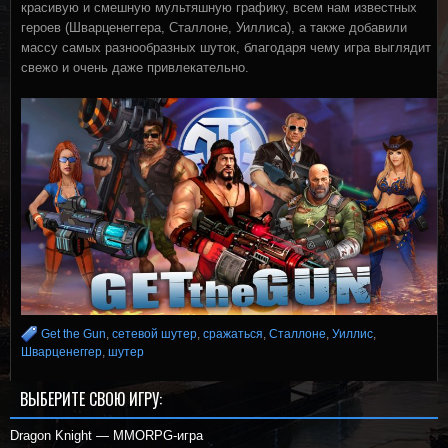
красивую и смешную мультяшную графику, всем нам известных
героев (Шварценеггера, Сталлоне, Уиллиса), а также добавили
массу самых разнообразных шуток, благодаря чему игра выглядит
свежо и очень даже привлекательно.
Get the Gun
,
сетевой шутер
,
сражаться
,
Сталлоне
,
Уиллис
,
Шварценеггер
,
шутер
ВЫБЕРИТЕ СВОЮ ИГРУ:
Dragon Knight — MMORPG-игра