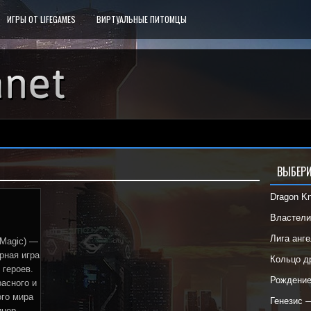
ИГРЫ ОТ LIFEGAMES
ВИРТУАЛЬНЫЕ ПИТОМЦЫ
ВЫБЕРИ
Dragon K
Властел
Лига анг
oMagic) —
рная игра
Кольцо 
 героев.
Рождени
расного и
ого мира
Генезис 
нор.