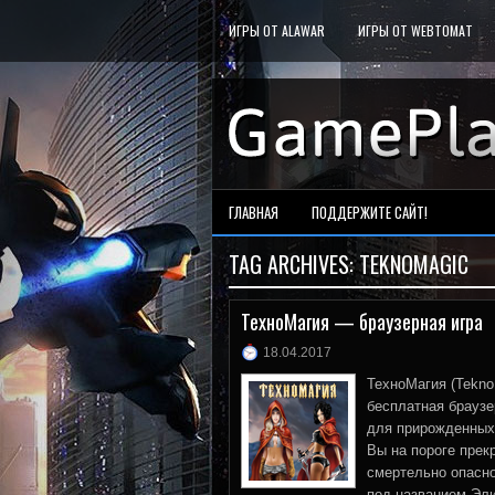
ИГРЫ ОТ ALAWAR
ИГРЫ ОТ WEBTOMAT
ГЛАВНАЯ
ПОДДЕРЖИТЕ САЙТ!
TAG ARCHIVES:
TEKNOMAGIC
ТехноМагия — браузерная игра
18.04.2017
ТехноМагия (Tekn
бесплатная браузе
для прирожденных
Вы на пороге прек
смертельно опасн
под названием Эли