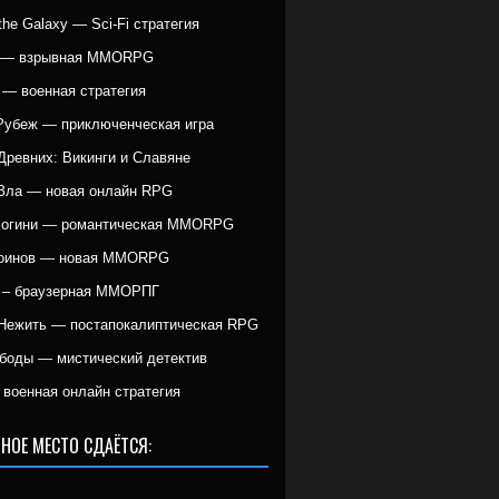
r the Galaxy — Sci-Fi стратегия
g — взрывная MMORPG
 — военная стратегия
Рубеж — приключенческая игра
Древних: Викинги и Славяне
Зла — новая онлайн RPG
Богини — романтическая MMORPG
Воинов — новая MMORPG
 – браузерная ММОРПГ
Нежить — постапокалиптическая RPG
боды — мистический детектив
военная онлайн стратегия
НОЕ МЕСТО СДАЁТСЯ: