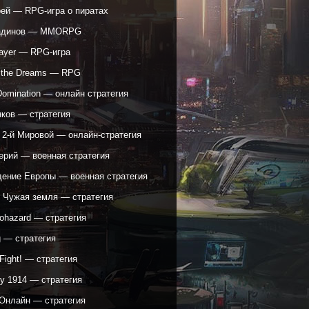
рей — RPG-игра о пиратах
адинов — MMORPG
ayer — RPG-игра
f the Dreams — RPG
Domination — онлайн стратегия
нков — стратегия
 2-й Мировой — онлайн-стратегия
ерий — военная стратегия
ение Европы — военная стратегия
: Чужая земля — стратегия
yohazard — стратегия
g — стратегия
 Fight! — стратегия
y 1914 — стратегия
Онлайн — стратегия