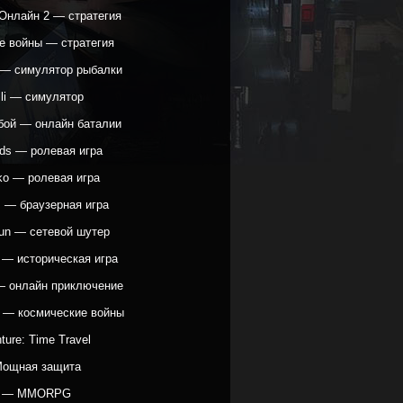
Онлайн 2 — стратегия
е войны — стратегия
h — симулятор рыбалки
lli — симулятор
бой — онлайн баталии
ods — ролевая игра
ko — ролевая игра
s — браузерная игра
Gun — сетевой шутер
 — историческая игра
 — онлайн приключение
e — космические войны
ture: Time Travel
Мощная защита
д — MMORPG