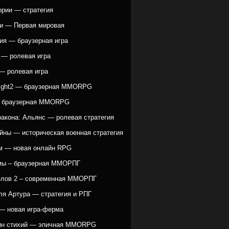
ории — стратегия
и — Первая мировая
ия — браузерная игра
 — ролевая игра
— ролевая игра
ight2 — браузерная MMORPG
— браузерная MMORPG
ракона: Альянс — ролевая стратегия
йны — историческая военная стратегия
 — новая онлайн RPG
мы – браузерная ММОРПГ
елов 2 – современная ММОРПГ
ля Артура — стратегия и РПГ
— новая игра-ферма
ин стихий — эпичная MMORPG