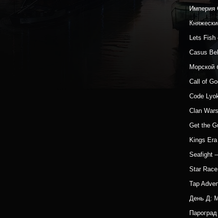
Империя 
Княжески
Lets Fis
Casus Be
Морской 
Call of G
Code Lyo
Clan War
Get the 
Kings Era
Seafight
Star Rac
Tap Adven
День Д: 
Парогра