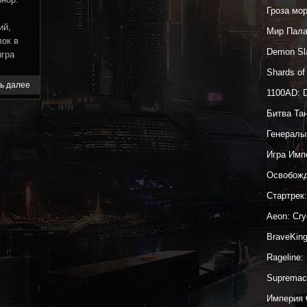
Гроза мо
ий,
Мир Пал
лок в
Demon Sl
игра
Shards o
ь далее
1100AD: 
Битва Та
Генералы
Игра Имп
Освобожд
Стартрек
Aeon: Cr
BraveKin
Rageline:
Supremac
Империя 