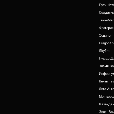
Пути Ист
Солдатик
ТехноМаг
Фрагория
Эсцилон 
DragonKn
Skyfire 
Гнездо Д
Знамя Во
Инфернум
Князь Ть
Лига Анг
Меч коро
Фазенда 
Эпос: Во