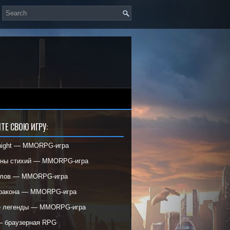
ТЕ СВОЮ ИГРУ:
night — MMORPG-игра
ины стихий — MMORPG-игра
елов — MMORPG-игра
дракона — MMORPG-игра
е легенды — MMORPG-игра
— браузерная RPG