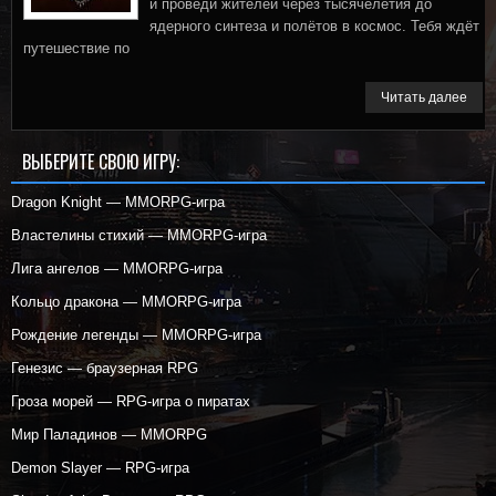
и проведи жителей через тысячелетия до
ядерного синтеза и полётов в космос. Тебя ждёт
путешествие по
Читать далее
ВЫБЕРИТЕ СВОЮ ИГРУ:
Dragon Knight — MMORPG-игра
Властелины стихий — MMORPG-игра
Лига ангелов — MMORPG-игра
Кольцо дракона — MMORPG-игра
Рождение легенды — MMORPG-игра
Генезис — браузерная RPG
Гроза морей — RPG-игра о пиратах
Мир Паладинов — MMORPG
Demon Slayer — RPG-игра