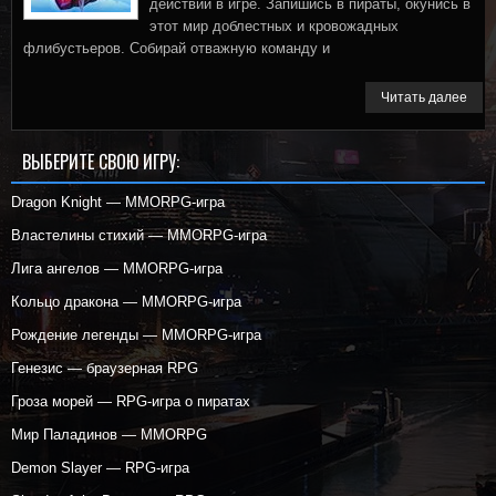
действий в игре. Запишись в пираты, окунись в
этот мир доблестных и кровожадных
флибустьеров. Собирай отважную команду и
Читать далее
ВЫБЕРИТЕ СВОЮ ИГРУ:
Dragon Knight — MMORPG-игра
Властелины стихий — MMORPG-игра
Лига ангелов — MMORPG-игра
Кольцо дракона — MMORPG-игра
Рождение легенды — MMORPG-игра
Генезис — браузерная RPG
Гроза морей — RPG-игра о пиратах
Мир Паладинов — MMORPG
Demon Slayer — RPG-игра