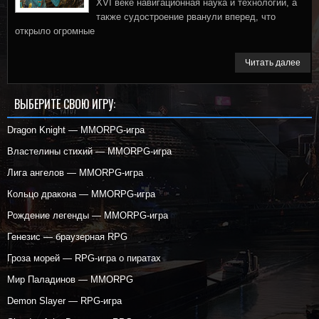
XVI веке навигационная наука и технологии, а
также судостроение рванули вперед, что
открыло огромные
Читать далее
ВЫБЕРИТЕ СВОЮ ИГРУ:
Dragon Knight — MMORPG-игра
Властелины стихий — MMORPG-игра
Лига ангелов — MMORPG-игра
Кольцо дракона — MMORPG-игра
Рождение легенды — MMORPG-игра
Генезис — браузерная RPG
Гроза морей — RPG-игра о пиратах
Мир Паладинов — MMORPG
Demon Slayer — RPG-игра