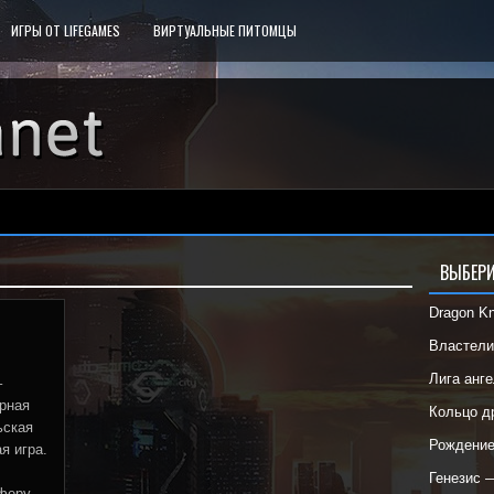
ИГРЫ ОТ LIFEGAMES
ВИРТУАЛЬНЫЕ ПИТОМЦЫ
ВЫБЕРИ
Dragon K
Властел
Лига анг
–
рная
Кольцо 
ьская
Рождени
я игра.
Генезис 
сферу