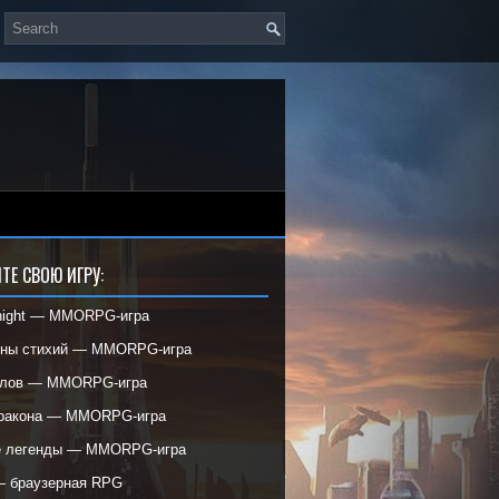
ТЕ СВОЮ ИГРУ:
night — MMORPG-игра
ины стихий — MMORPG-игра
елов — MMORPG-игра
дракона — MMORPG-игра
е легенды — MMORPG-игра
— браузерная RPG