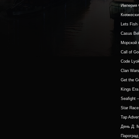
Империя 
Княжески
Lets Fis
Casus Be
Морской 
Call of G
Code Lyo
Clan War
Get the 
Kings Era
Seafight
Star Rac
Tap Adven
День Д: 
Парогра