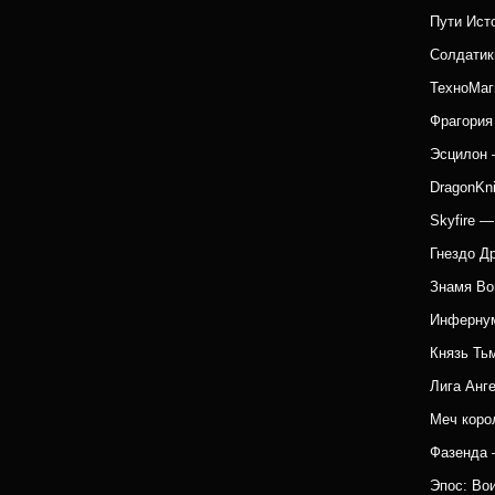
Пути Ист
Солдатик
ТехноМаг
Фрагория
Эсцилон 
DragonKn
Skyfire 
Гнездо Д
Знамя Во
Инфернум
Князь Ть
Лига Анг
Меч коро
Фазенда 
Эпос: Во