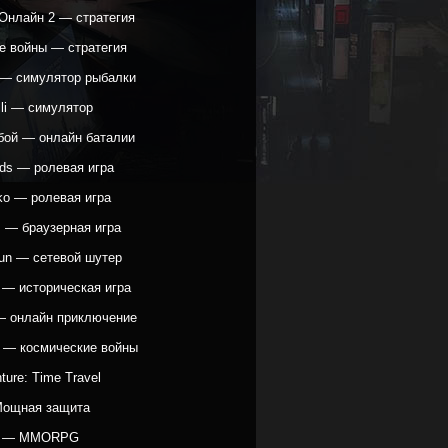
Онлайн 2 — стратегия
е войны — стратегия
h — симулятор рыбалки
lli — симулятор
бой — онлайн баталии
ods — ролевая игра
ko — ролевая игра
s — браузерная игра
Gun — сетевой шутер
 — историческая игра
 — онлайн приключение
e — космические войны
ture: Time Travel
Мощная защита
д — MMORPG