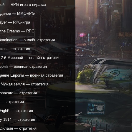
рей — RPG-игра о пиратах
адинов — MMORPG
ayer — RPG-игра
f the Dreams — RPG
Domination — онлайн стратегия
нков — стратегия
 2-й Мировой — онлайн-стратегия
ерий — военная стратегия
ение Европы — военная стратегия
: Чужая земля — стратегия
yohazard — стратегия
g — стратегия
 Fight! — стратегия
y 1914 — стратегия
Онлайн — стратегия