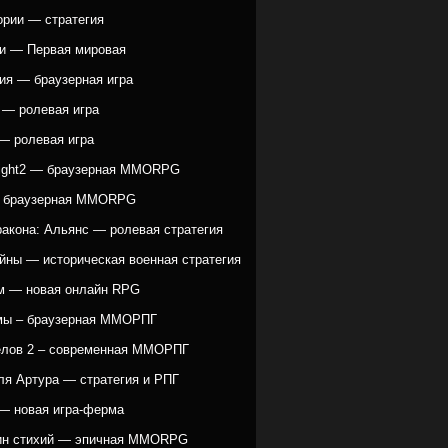
ории — стратегия
и — Первая мировая
ия — браузерная игра
 — ролевая игра
— ролевая игра
ight2 — браузерная MMORPG
— браузерная MMORPG
ракона: Альянс — ролевая стратегия
йны — историческая военная стратегия
 — новая онлайн RPG
мы – браузерная ММОРПГ
елов 2 – современная ММОРПГ
ля Артура — стратегия и РПГ
— новая игра-ферма
ин стихий — эпичная MMORPG