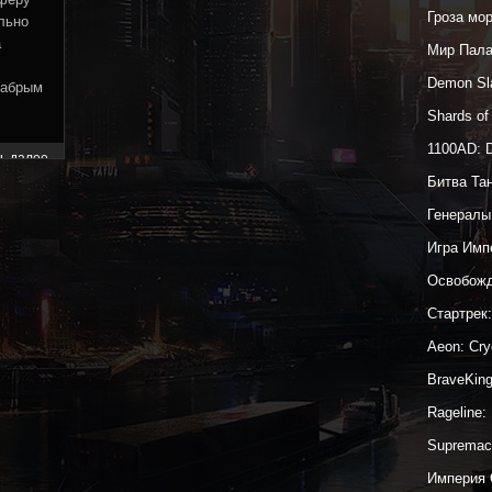
Гроза мо
льно
а
Мир Пал
Demon Sl
рабрым
Shards o
1100AD: 
ь далее
Битва Та
Генералы
Игра Имп
Освобожд
Стартрек
Aeon: Cr
BraveKin
Rageline:
Supremac
Империя 