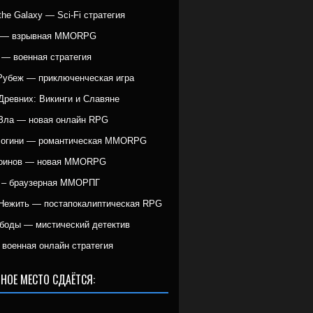
r the Galaxy — Sci-Fi стратегия
g — взрывная MMORPG
 — военная стратегия
Рубеж — приключенческая игра
Древних: Викинги и Славяне
Зла — новая онлайн RPG
Богини — романтическая MMORPG
Воинов — новая MMORPG
 – браузерная ММОРПГ
Нежить — постапокалиптическая RPG
боды — мистический детектив
военная онлайн стратегия
НОЕ МЕСТО СДАЁТСЯ: