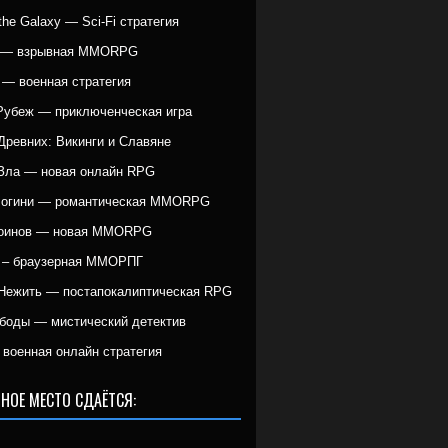
r the Galaxy — Sci-Fi стратегия
g — взрывная MMORPG
 — военная стратегия
Рубеж — приключенческая игра
Древних: Викинги и Славяне
Зла — новая онлайн RPG
Богини — романтическая MMORPG
Воинов — новая MMORPG
 – браузерная ММОРПГ
Нежить — постапокалиптическая RPG
боды — мистический детектив
военная онлайн стратегия
НОЕ МЕСТО СДАЁТСЯ: