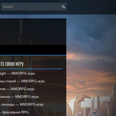
ТЕ СВОЮ ИГРУ:
night — MMORPG-игра
ины стихий — MMORPG-игра
елов — MMORPG-игра
дракона — MMORPG-игра
е легенды — MMORPG-игра
— браузерная RPG