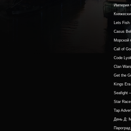
Империя 
Княжески
Lets Fis
Casus Be
Морской 
Call of G
Code Lyo
Clan War
Get the 
Kings Era
Seafight
Star Rac
Tap Adven
День Д: 
Парогра