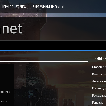
ИГРЫ ОТ LIFEGAMES
ВИРТУАЛЬНЫЕ ПИТОМЦЫ
ВЫБЕРИ
Dragon K
Властел
Лига анг
Кольцо 
рафику,
Рождени
кий и
Генезис 