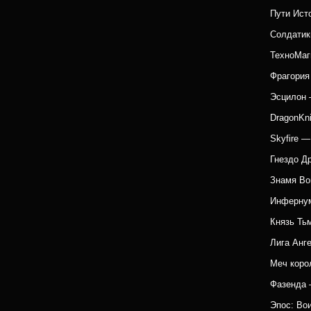
Пути Ист
Солдатик
ТехноМаг
Фрагория
Эсцилон 
DragonKn
Skyfire 
Гнездо Д
Знамя Во
Инфернум
Князь Ть
Лига Анг
Меч коро
Фазенда 
Эпос: Во