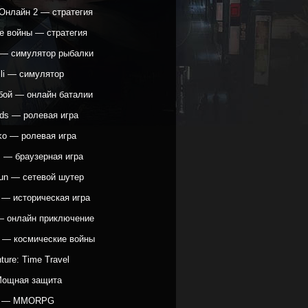
Онлайн 2 — стратегия
е войны — стратегия
h — симулятор рыбалки
lli — симулятор
бой — онлайн баталии
ods — ролевая игра
ko — ролевая игра
s — браузерная игра
Gun — сетевой шутер
 — историческая игра
 — онлайн приключение
e — космические войны
ture: Time Travel
Мощная защита
д — MMORPG