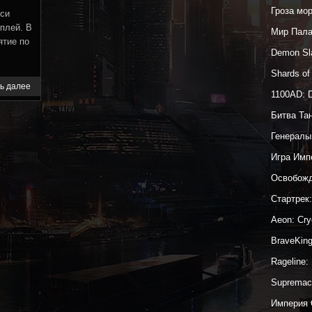
Гроза мо
дси
плей. В
Мир Пал
ятие по
Demon Sl
Shards o
ь далее
1100AD: 
Битва Та
Генералы
Игра Имп
Освобожд
Стартрек
Aeon: Cr
BraveKin
Rageline:
Supremac
Империя 