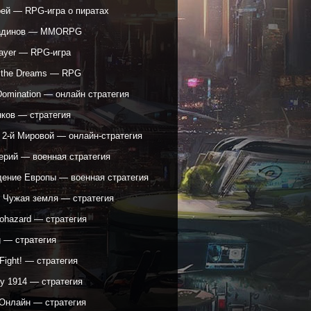
рей — RPG-игра о пиратах
адинов — MMORPG
ayer — RPG-игра
f the Dreams — RPG
Domination — онлайн стратегия
нков — стратегия
 2-й Мировой — онлайн-стратегия
ерий — военная стратегия
ение Европы — военная стратегия
: Чужая земля — стратегия
yohazard — стратегия
g — стратегия
 Fight! — стратегия
y 1914 — стратегия
Онлайн — стратегия