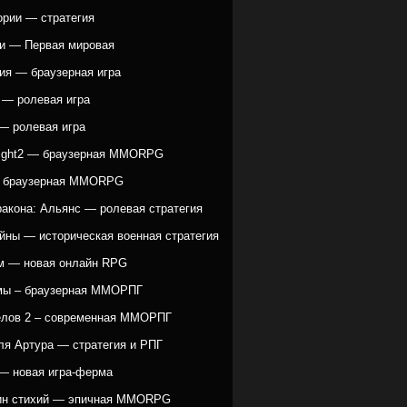
ории — стратегия
и — Первая мировая
ия — браузерная игра
 — ролевая игра
— ролевая игра
ight2 — браузерная MMORPG
— браузерная MMORPG
ракона: Альянс — ролевая стратегия
йны — историческая военная стратегия
 — новая онлайн RPG
мы – браузерная ММОРПГ
елов 2 – современная ММОРПГ
ля Артура — стратегия и РПГ
— новая игра-ферма
ин стихий — эпичная MMORPG