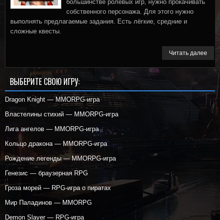
большинстве ролевых игр, нужно прокачивать
собственного персонажа. Для этого нужно
выполнять предлагаемые задания. Есть лёгкие, средние и
сложные квесты.
Читать далее
ВЫБЕРИТЕ СВОЮ ИГРУ:
Dragon Knight — MMORPG-игра
Властелины стихий — MMORPG-игра
Лига ангелов — MMORPG-игра
Кольцо дракона — MMORPG-игра
Рождение легенды — MMORPG-игра
Генезис — браузерная RPG
Гроза морей — RPG-игра о пиратах
Мир Паладинов — MMORPG
Demon Slayer — RPG-игра