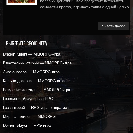
полевых действий. Вам предстоит истреблять
самолёты врагов, взрывать танки с одной целью
—
Читать далее
ВЫБЕРИТЕ СВОЮ ИГРУ:
Dragon Knight — MMORPG-игра
Властелины стихий — MMORPG-игра
Лига ангелов — MMORPG-игра
Кольцо дракона — MMORPG-игра
Рождение легенды — MMORPG-игра
Генезис — браузерная RPG
Гроза морей — RPG-игра о пиратах
Мир Паладинов — MMORPG
Demon Slayer — RPG-игра