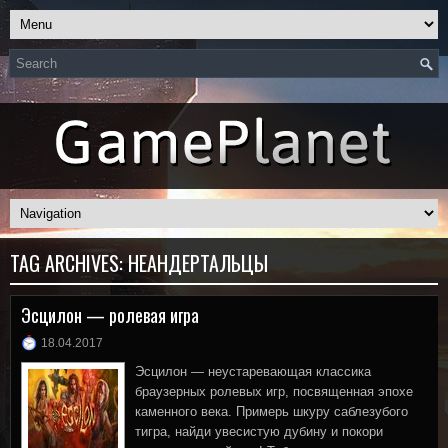
TAG ARCHIVES:
НЕАНДЕРТАЛЬЦЫ
Эсцилон — ролевая игра
18.04.2017
Эсцилон — неустаревающая классика
браузерных ролевых игр, посвященная эпохе
каменного века. Примерь шкуру саблезубого
тигра, найди увесистую дубину и покори