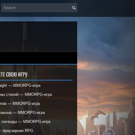
ТЕ СВОЮ ИГРУ:
night — MMORPG-игра
ины стихий — MMORPG-игра
елов — MMORPG-игра
дракона — MMORPG-игра
е легенды — MMORPG-игра
— браузерная RPG