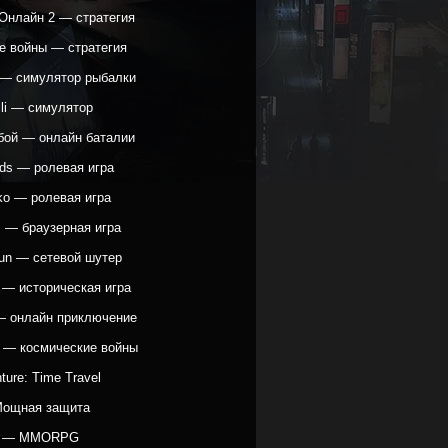
Онлайн 2 — стратегия
е войны — стратегия
h — симулятор рыбалки
lli — симулятор
бой — онлайн баталии
ods — ролевая игра
ko — ролевая игра
s — браузерная игра
Gun — сетевой шутер
 — историческая игра
 — онлайн приключение
e — космические войны
ture: Time Travel
Мощная защита
д — MMORPG