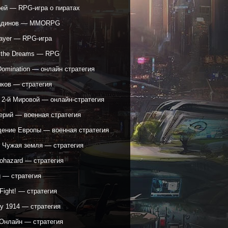
рей — RPG-игра о пиратах
адинов — MMORPG
ayer — RPG-игра
f the Dreams — RPG
Domination — онлайн стратегия
нков — стратегия
 2-й Мировой — онлайн-стратегия
ерий — военная стратегия
ение Европы — военная стратегия
: Чужая земля — стратегия
yohazard — стратегия
g — стратегия
 Fight! — стратегия
y 1914 — стратегия
Онлайн — стратегия