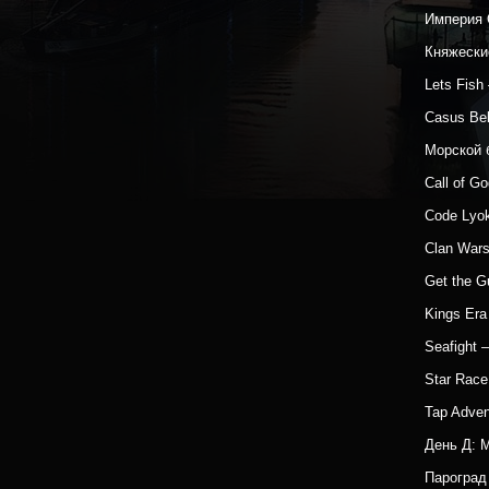
Империя 
Княжески
Lets Fis
Casus Be
Морской 
Call of G
Code Lyo
Clan War
Get the 
Kings Era
Seafight
Star Rac
Tap Adven
День Д: 
Парогра