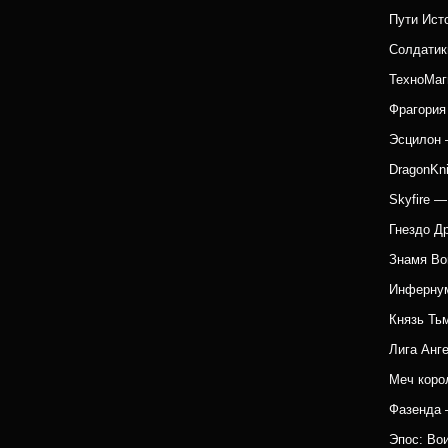
Пути Ист
Солдатик
ТехноМаг
Фрагория
Эсцилон 
DragonKn
Skyfire 
Гнездо Д
Знамя Во
Инфернум
Князь Ть
Лига Анг
Меч коро
Фазенда 
Эпос: Во