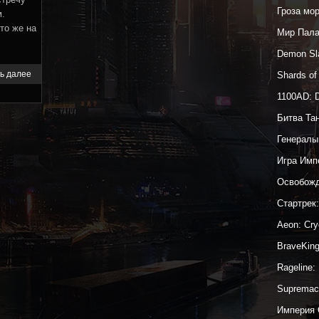
Гроза мо
м.
то же на
Мир Пал
Demon Sl
ь далее
Shards o
1100AD: 
Битва Та
Генералы
Игра Имп
Освобожд
Стартрек
Aeon: Cr
BraveKin
Rageline:
Supremac
Империя 