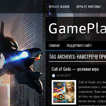
ИГРЫ ОТ ALAWAR
ИГРЫ ОТ WEBTOMAT
ГЛАВНАЯ
ПОДДЕРЖИТЕ САЙТ!
TAG ARCHIVES:
НАВСТРЕЧУ ПР
Call of Gods — ролевая игра
14.04.2017
Call of Gods это б
ролевая игра с эл
стратегии. Вам пр
встать на одну из 
битве богов, собра
и отправиться нав