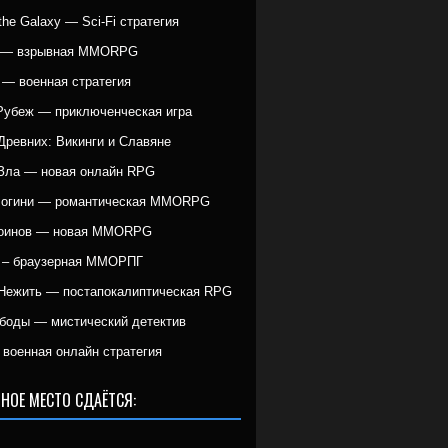
r the Galaxy — Sci-Fi стратегия
g — взрывная MMORPG
 — военная стратегия
Рубеж — приключенческая игра
Древних: Викинги и Славяне
Зла — новая онлайн RPG
Богини — романтическая MMORPG
Воинов — новая MMORPG
 – браузерная ММОРПГ
Нежить — постапокалиптическая RPG
боды — мистический детектив
военная онлайн стратегия
НОЕ МЕСТО СДАЁТСЯ: