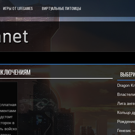
ИГРЫ ОТ LIFEGAMES
ВИРТУАЛЬНЫЕ ПИТОМЦЫ
ИКЛЮЧЕНИЯМ
ВЫБЕРИ
Dragon K
Властел
Лига анг
есплатная
ементами
Кольцо 
едстоит
Рождени
сторон в
ть войско
Генезис 
стречу