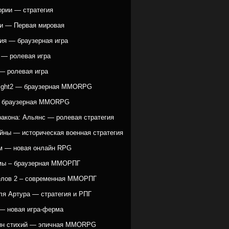
ории — стратегия
и — Первая мировая
ия — браузерная игра
 — ролевая игра
— ролевая игра
ight2 — браузерная MMORPG
— браузерная MMORPG
ракона: Альянс — ролевая стратегия
йны — историческая военная стратегия
 — новая онлайн RPG
мы – браузерная ММОРПГ
елов 2 – современная ММОРПГ
ля Артура — стратегия и РПГ
— новая игра-ферма
ин стихий — эпичная MMORPG