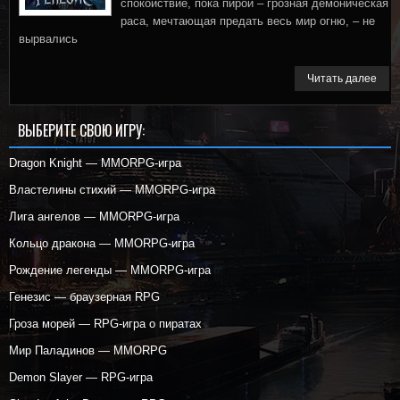
спокойствие, пока пирои – грозная демоническая
раса, мечтающая предать весь мир огню, – не
вырвались
Читать далее
ВЫБЕРИТЕ СВОЮ ИГРУ:
Dragon Knight — MMORPG-игра
Властелины стихий — MMORPG-игра
Лига ангелов — MMORPG-игра
Кольцо дракона — MMORPG-игра
Рождение легенды — MMORPG-игра
Генезис — браузерная RPG
Гроза морей — RPG-игра о пиратах
Мир Паладинов — MMORPG
Demon Slayer — RPG-игра