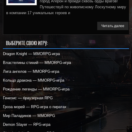
город Агерон и пройди сквозь орды врагов!
Путешествуй по живописному Лоскутному миру
в компании 17 уникальных героев и
Читать далее
ВЫБЕРИТЕ СВОЮ ИГРУ:
Dragon Knight — MMORPG-игра
Властелины стихий — MMORPG-игра
Лига ангелов — MMORPG-игра
Кольцо дракона — MMORPG-игра
Рождение легенды — MMORPG-игра
Генезис — браузерная RPG
Гроза морей — RPG-игра о пиратах
Мир Паладинов — MMORPG
Demon Slayer — RPG-игра