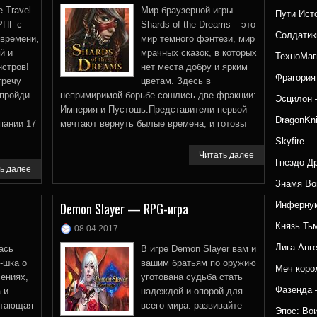
e Travel
Мир браузерной игры
Пути Ист
РПГ с
Shards of the Dreams – это
Солдатик
 времени,
мир темного фэнтези, мир
й и
мрачных сказок, в которых
ТехноМаг
нстров!
нет места добру и ярким
Фрагория
тречу
цветам. Здесь в
 пройди
непримиримой борьбе сошлись две фракции:
Эсцилон 
Империя и Пустошь.Представители первой
DragonKn
пании 17
мечтают вернуть былые времена, и готовы
Skyfire 
Читать далее
Гнездо Д
ь далее
Знамя Во
Demon Slayer — RPG-игра
Инфернум
Князь Ть
08.04.2017
Лига Анг
ась
В игре Demon Slayer вам и
-шка о
вашим братьям по оружию
Меч коро
ениях,
уготована судьба стать
Фазенда 
 и
надеждой и опорой для
атающая
всего мира: развивайте
Эпос: Во