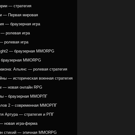
ории — стратегия
и — Первая мировая
ия — браузерная игра
 — ролевая игра
— ролевая игра
ight2 — браузерная MMORPG
— браузерная MMORPG
ракона: Альянс — ролевая стратегия
йны — историческая военная стратегия
 — новая онлайн RPG
мы – браузерная ММОРПГ
елов 2 – современная ММОРПГ
ля Артура — стратегия и РПГ
— новая игра-ферма
ин стихий — эпичная MMORPG