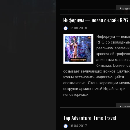
Читат
Инфернум — новая онлайн RPG
12.08.2018
Инфернум — нова
RPG со свободным
реальном времени
красочной графико
эпичными массов
битвами. Богиня с
созывает величайших воинов Святых
чтобы остановить надвигающийся
апокалипсис. Стань карающим мечом
сокруши армию тьмы! Играй за три
неповторимых
Читат
Tap Adventure: Time Travel
18.04.2017