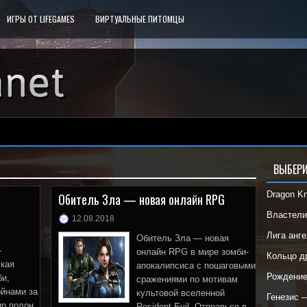
ИГРЫ ОТ LIFEGAMES
ВИРТУАЛЬНЫЕ ПИТОМЦЫ
ВЫБЕРИ
Dragon K
Обитель Зла — новая онлайн RPG
Властел
12.08.2018
Лига анг
Обитель Зла — новая
—
онлайн RPG в мире зомби-
Кольцо 
ская
апокалипсиса с пошаговыми
Рождени
би,
сражениями по мотивам
ойнами за
культовой вселенной
Генезис 
ир полон
Resident Evil. Отправься в