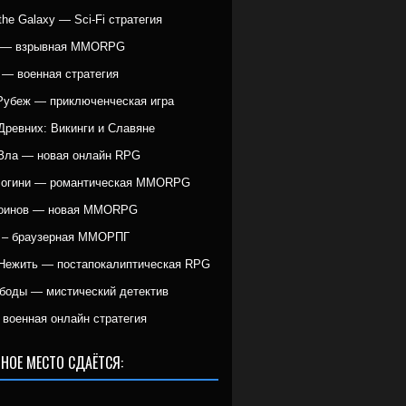
r the Galaxy — Sci-Fi стратегия
g — взрывная MMORPG
 — военная стратегия
Рубеж — приключенческая игра
Древних: Викинги и Славяне
Зла — новая онлайн RPG
Богини — романтическая MMORPG
Воинов — новая MMORPG
 – браузерная ММОРПГ
Нежить — постапокалиптическая RPG
боды — мистический детектив
военная онлайн стратегия
НОЕ МЕСТО СДАЁТСЯ: