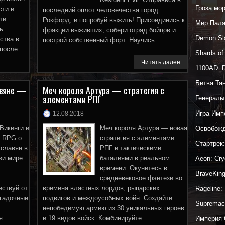
Гроза мо
сти и
последний оплот человечества город
ли
Рокфорд, и попробуй выжить! Присоединись к
Мир Пал
ь
фракции выживших, собери отряд бойцов и
Demon Sl
ства в
построй собственный форт. Научись
 после
Shards o
Читать далее
1100AD: 
ь далее
Битва Та
авяне —
Меч короля Артура — стратегия с
элементами РПГ
Генералы
Игра Имп
12.08.2018
Викинги и
Меч короля Артура — новая
Освобожд
 RPG о
стратегия с элементами
Стартрек
 славян в
РПГ и тактическими
зи мире.
баталиями в реальном
Aeon: Cr
времени. Окунитесь в
BraveKin
средневековое фэнтези во
ствуй от
времена властных лордов, рыцарских
Rageline:
агадочные
подвигов и междоусобных войн. Создайте
Supremac
.
непобедимую армию из 30 уникальных героев
я
и 19 видов войск. Комбинируйте
Империя 