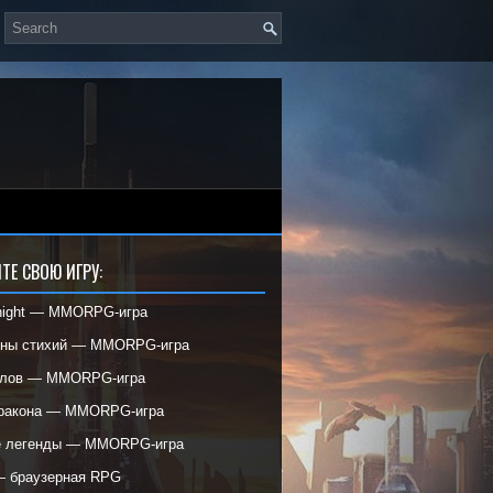
ТЕ СВОЮ ИГРУ:
night — MMORPG-игра
ины стихий — MMORPG-игра
елов — MMORPG-игра
дракона — MMORPG-игра
е легенды — MMORPG-игра
— браузерная RPG