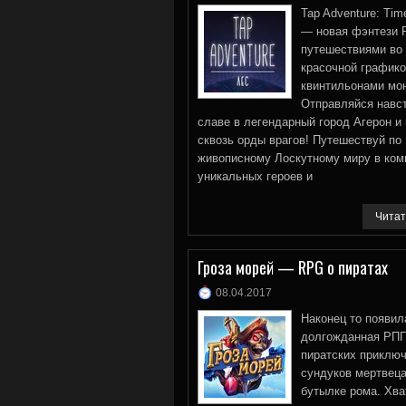
Tap Adventure: Tim
— новая фэнтези 
путешествиями во
красочной графико
квинтильонами мо
Отправляйся навс
славе в легендарный город Агерон и
сквозь орды врагов! Путешествуй по
живописному Лоскутному миру в ком
уникальных героев и
Читат
Гроза морей — RPG о пиратах
08.04.2017
Наконец то появил
долгожданная РПГ
пиратских приключ
сундуков мертвеца
бутылке рома. Хв