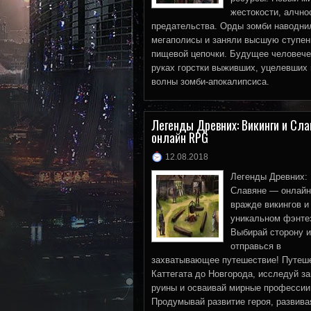
жестокости, алчно
предательства. Орды зомби наводни
мегаполисы и заняли высшую ступен
пищевой цепочки. Будущее человече
руках горстки выживших, уцелевших
волны зомби-апокалипсиса.
Читат
Легенды Древних: Викинги и Сл
онлайн RPG
12.08.2018
Легенды Древних: 
Славяне — онлайн
вражде викингов и
уникальном фэнте
Выбирай сторону и
отправься в
захватывающее путешествие! Путеше
Каттегата до Новгорода, исследуй з
руины и осваивай мирные профессии
Продумывай развитие героя, развива