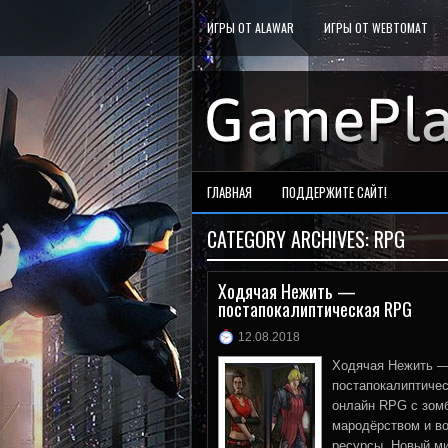
ИГРЫ ОТ ALAWAR
ИГРЫ ОТ WEBTOMAT
ГЛАВНАЯ
ПОДДЕРЖИТЕ САЙТ!
CATEGORY ARCHIVES:
RPG
Ходячая Нежить —
постапокалиптическая RPG
12.08.2018
Ходячая Нежить 
постапокалиптиче
онлайн RPG с зом
мародёрством и в
ресурсы. Новый м