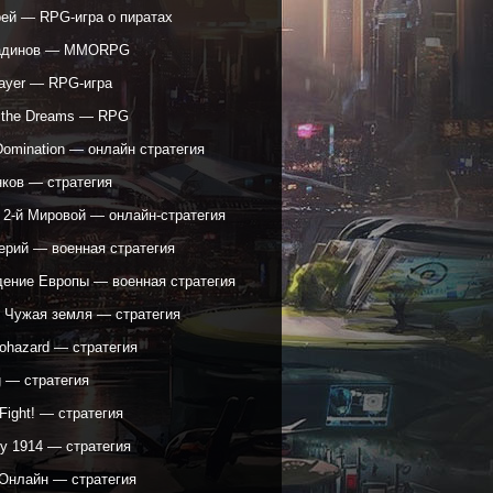
рей — RPG-игра о пиратах
адинов — MMORPG
ayer — RPG-игра
f the Dreams — RPG
Domination — онлайн стратегия
нков — стратегия
 2-й Мировой — онлайн-стратегия
ерий — военная стратегия
ение Европы — военная стратегия
: Чужая земля — стратегия
yohazard — стратегия
g — стратегия
 Fight! — стратегия
y 1914 — стратегия
Онлайн — стратегия