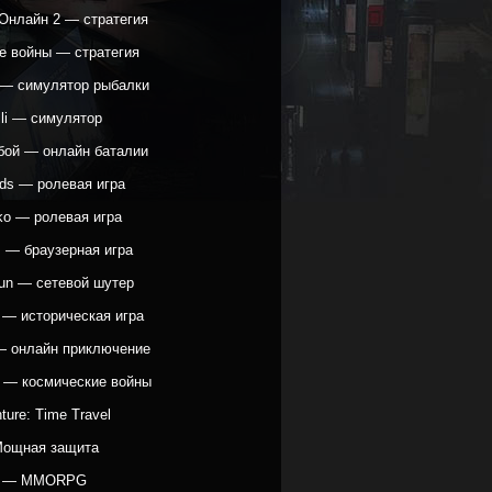
Онлайн 2 — стратегия
е войны — стратегия
h — симулятор рыбалки
lli — симулятор
бой — онлайн баталии
ods — ролевая игра
ko — ролевая игра
s — браузерная игра
Gun — сетевой шутер
 — историческая игра
 — онлайн приключение
e — космические войны
ture: Time Travel
Мощная защита
д — MMORPG