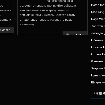
вашего персонажа,
Battle fo
ре
возводите города, тренируйте войска и
 окунись
направляйтесь навстречу великим
Mad Kin
х
приключениям и битвам! Хотите стать
Rage War
манду и
владельцем города, развивать вашу
экономику
Золотой 
ь далее
Легенды 
Читать далее
Обитель 
Оружие 
Страна 
Фантазис
Ходячая 
Цена Сво
Штурм — 
РЕКЛАМ