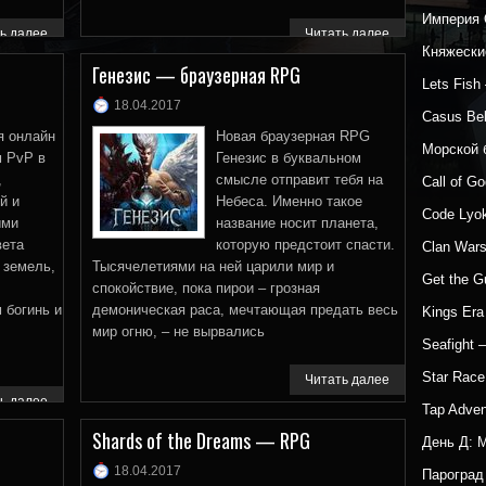
Империя 
ь далее
Читать далее
Княжески
Генезис — браузерная RPG
Lets Fis
18.04.2017
Casus Be
я онлайн
Новая браузерная RPG
Морской 
 PvP в
Генезис в буквальном
,
смысле отправит тебя на
Call of G
й и
Небеса. Именно такое
Code Lyo
ыми
название носит планета,
вета
которую предстоит спасти.
Clan War
 земель,
Тысячелетиями на ней царили мир и
Get the 
спокойствие, пока пирои – грозная
 богинь и
демоническая раса, мечтающая предать весь
Kings Era
мир огню, – не вырвались
Seafight
Star Rac
Читать далее
ь далее
Tap Adven
Shards of the Dreams — RPG
День Д: 
18.04.2017
Парогра